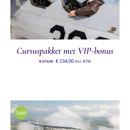
TOEVOEGEN AAN WINKELWAGEN
/
DETAILS
Cursuspakket met VIP-bonus
Oorspronkelijke
Huidige
€
234,00
€
273,00
incl. BTW
prijs
prijs
was:
is:
€ 273,00.
€ 234,00.
Sale!