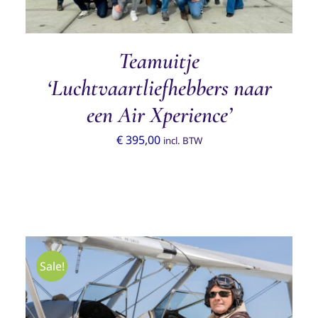
Teamuitje
‘Luchtvaartliefhebbers naar
een Air Xperience’
€
395,00
incl. BTW
Sale!