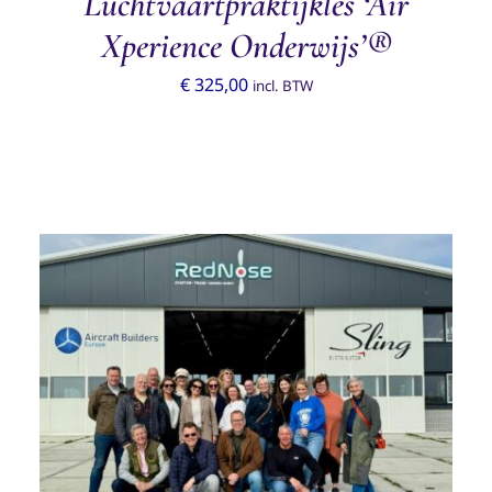
Luchtvaartpraktijkles ‘Air
Xperience Onderwijs’®
€
325,00
incl. BTW
TOEVOEGEN AAN WINKELWAGEN
/
DETAILS