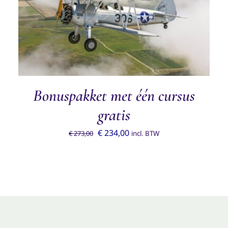
TOEVOEGEN AAN WINKELWAGEN
/
DETAILS
Bonuspakket met één cursus
gratis
Oorspronkelijke
Huidige
€
234,00
€
273,00
incl. BTW
prijs
prijs
was:
is:
€ 273,00.
€ 234,00.