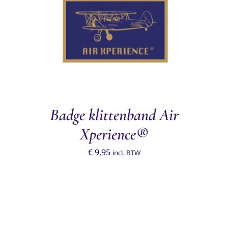
TOEVOEGEN AAN WINKELWAGEN
/
DETAILS
Badge klittenband Air
Xperience®
€
9,95
incl. BTW