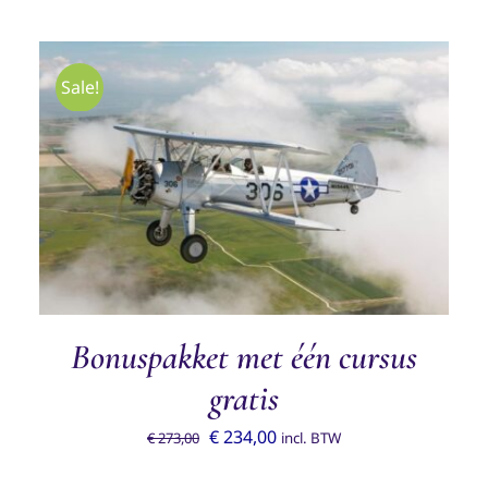
Sale!
TOEVOEGEN AAN WINKELWAGEN
/
DETAILS
Bonuspakket met één cursus
gratis
Oorspronkelijke
Huidige
€
234,00
€
273,00
incl. BTW
prijs
prijs