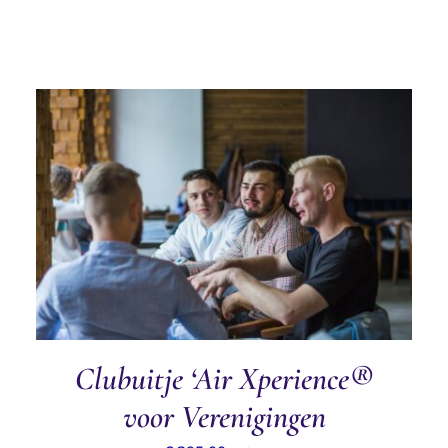
was:
is:
€ 273,00.
€ 234,00.
TOEVOEGEN AAN WINKELWAGEN
/
DETAILS
Clubuitje ‘Air Xperience®
voor Verenigingen