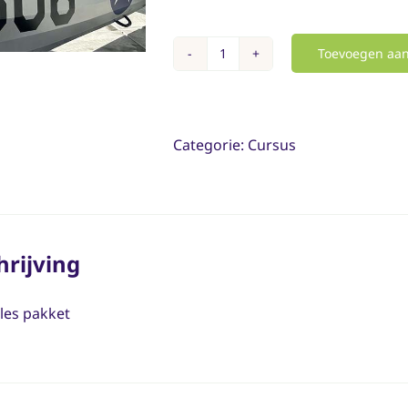
Toevoegen aa
Les
pakket
hoeveelheid
Categorie:
Cursus
hrijving
les pakket