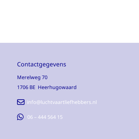
Contactgegevens
Merelweg 70
1706 BE Heerhugowaard
info@luchtvaartliefhebbers.nl
06 – 444 564 15