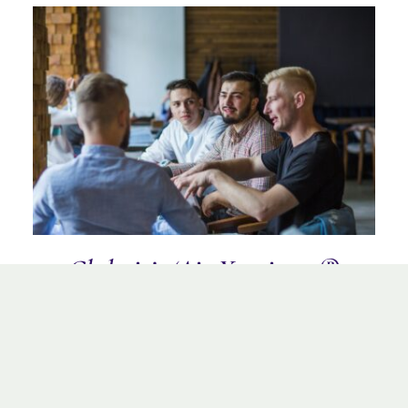
TOEVOEGEN AAN WINKELWAGEN
/
DETAILS
Clubuitje ‘Air Xperience®
voor Verenigingen
€
395,00
incl. BTW