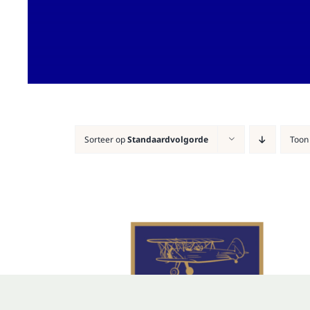
Sorteer op
Standaardvolgorde
Too
TOEVOEGEN AAN WINKELWAGEN
/
DETAILS